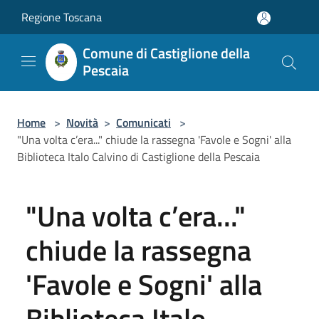
Salta al contenuto principale
Regione Toscana
Comune di Castiglione della
Pescaia
Home
>
Novità
>
Comunicati
>
"Una volta c’era..." chiude la rassegna 'Favole e Sogni' alla
Biblioteca Italo Calvino di Castiglione della Pescaia
"Una volta c’era..."
chiude la rassegna
'Favole e Sogni' alla
Biblioteca Italo