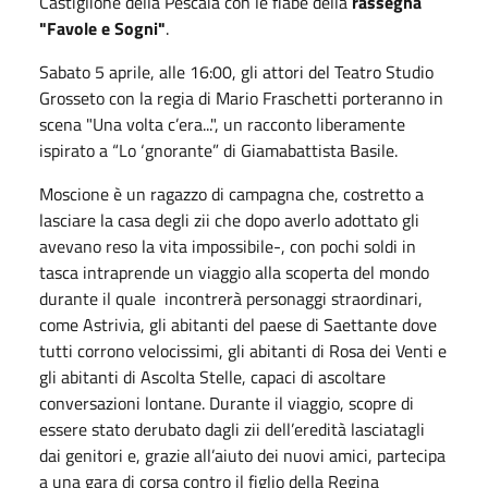
Castiglione della Pescaia con le fiabe della
rassegna
"Favole e Sogni"
.
Sabato
5 aprile, alle 16:00, gli attori del Teatro Studio
Grosseto con la regia di Mario Fraschetti porteranno in
scena "Una volta c’era...", un racconto liberamente
ispirato a “Lo ‘gnorante” di Giamabattista Basile.
Moscione è un ragazzo di campagna che, costretto a
lasciare la casa degli zii che dopo averlo adottato gli
avevano reso la vita impossibile-, con pochi soldi in
tasca intraprende un viaggio alla scoperta del mondo
durante il quale incontrerà personaggi straordinari,
come Astrivia, gli abitanti del paese di Saettante dove
tutti corrono velocissimi, gli abitanti di Rosa dei Venti e
gli abitanti di Ascolta Stelle, capaci di ascoltare
conversazioni lontane. Durante il viaggio, scopre di
essere stato derubato dagli zii dell’eredità lasciatagli
dai genitori e, grazie all’aiuto dei nuovi amici, partecipa
a una gara di corsa contro il figlio della Regina