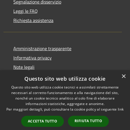
Segnalazione disservizio
Leggi le FAQ
Richiesta assistenza
Amministrazione trasparente
Informativa privacy
Note legali
×
Dichiarazione di accessibilità
Questo sito web utilizza cookie
Questo sito web utilizza cookie tecnici e assimilati strettamente
necessari al corretto funzionamento e alla navigazione del sito,
nonché un cookie tecnico analitico al solo fine di elaborare
informazioni statistiche, aggregate e anonime.
RSS
Copyright © 2026 • Comune di
Per maggiori dettagli, può consultare la cookie policy al seguente
link
Accessibilità
Castiglione della Pescaia •
Privacy
Municipium
Powered by
•
RIFIUTA TUTTO
ACCETTA TUTTO
Cookie
Accesso redazione