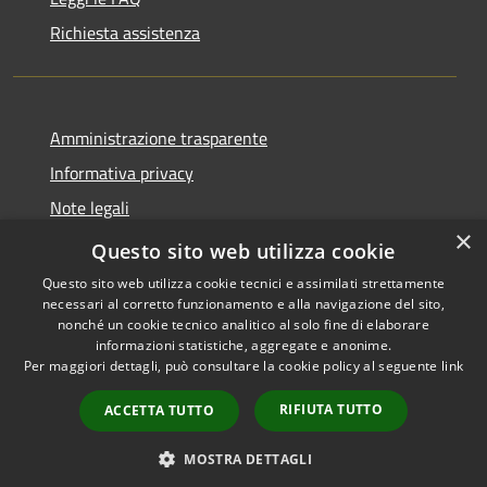
Richiesta assistenza
Amministrazione trasparente
Informativa privacy
Note legali
×
Dichiarazione di accessibilità
Questo sito web utilizza cookie
Questo sito web utilizza cookie tecnici e assimilati strettamente
necessari al corretto funzionamento e alla navigazione del sito,
nonché un cookie tecnico analitico al solo fine di elaborare
informazioni statistiche, aggregate e anonime.
RSS
Copyright © 2026 • Comune di
Per maggiori dettagli, può consultare la cookie policy al seguente
link
Accessibilità
Castiglione della Pescaia •
Privacy
Municipium
Powered by
•
RIFIUTA TUTTO
ACCETTA TUTTO
Cookie
Accesso redazione
Mappa del sito
MOSTRA DETTAGLI