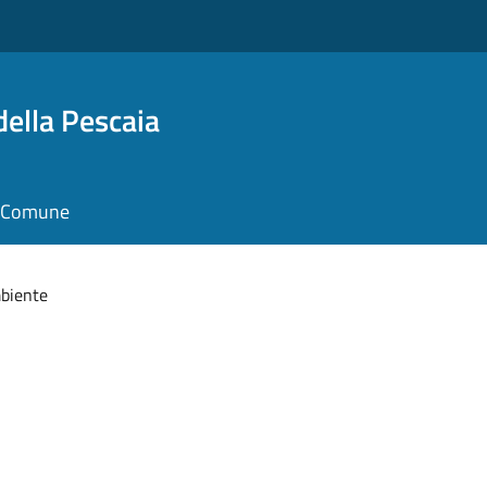
della Pescaia
il Comune
mbiente