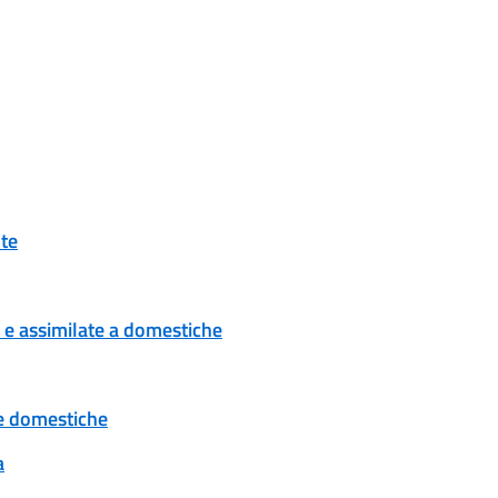
nte
 e assimilate a domestiche
ze domestiche
a