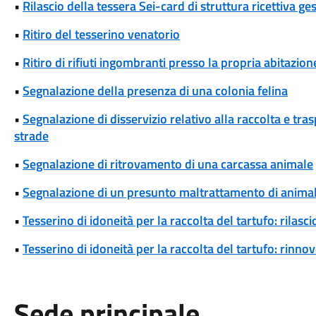
•
Rilascio della tessera Sei-card di struttura ricettiva ge
•
Ritiro del tesserino venatorio
•
Ritiro di rifiuti ingombranti presso la propria abitazion
•
Segnalazione della presenza di una colonia felina
•
Segnalazione di disservizio relativo alla raccolta e tra
strade
•
Segnalazione di ritrovamento di una carcassa animale
•
Segnalazione di un presunto maltrattamento di animal
•
Tesserino di idoneità per la raccolta del tartufo: rilasci
•
Tesserino di idoneità per la raccolta del tartufo: rinno
Sede principale