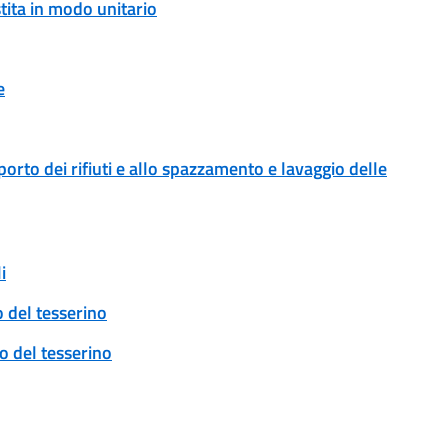
stita in modo unitario
e
sporto dei rifiuti e allo spazzamento e lavaggio delle
i
o del tesserino
vo del tesserino