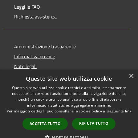
Leggi le FAQ
Richiesta assistenza
Amministrazione trasparente
Informativa privacy
Note legali
×
Dichiarazione di accessibilità
Questo sito web utilizza cookie
Questo sito web utilizza cookie tecnici e assimilati strettamente
necessari al corretto funzionamento e alla navigazione del sito,
nonché un cookie tecnico analitico al solo fine di elaborare
informazioni statistiche, aggregate e anonime.
RSS
Copyright © 2026 • Comune di
Per maggiori dettagli, può consultare la cookie policy al seguente
link
Accessibilità
Castiglione della Pescaia •
Privacy
Municipium
Powered by
•
RIFIUTA TUTTO
ACCETTA TUTTO
Cookie
Accesso redazione
Mappa del sito
MOSTRA DETTAGLI