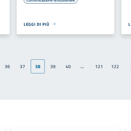
LEGGI DI PIÙ
L
36
37
38
39
40
...
121
122
na precedente