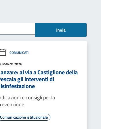
Invia
COMUNICATI
9 MARZO 2026
anzare: al via a Castiglione della
escaia gli interventi di
isinfestazione
ndicazioni e consigli per la
revenzione
Comunicazione istituzionale