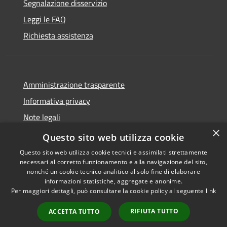
Segnalazione disservizio
Leggi le FAQ
Richiesta assistenza
Amministrazione trasparente
Informativa privacy
Note legali
×
Dichiarazione di accessibilità
Questo sito web utilizza cookie
Questo sito web utilizza cookie tecnici e assimilati strettamente
necessari al corretto funzionamento e alla navigazione del sito,
nonché un cookie tecnico analitico al solo fine di elaborare
informazioni statistiche, aggregate e anonime.
RSS
Copyright © 2026 • Comune di
Per maggiori dettagli, può consultare la cookie policy al seguente
link
Accessibilità
Castiglione della Pescaia •
Privacy
Municipium
Powered by
•
RIFIUTA TUTTO
ACCETTA TUTTO
Cookie
Accesso redazione