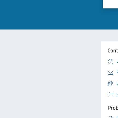
Cont
Prob