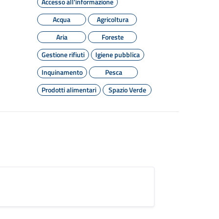
Accesso all'informazione
Acqua
Agricoltura
Aria
Foreste
Gestione rifiuti
Igiene pubblica
Inquinamento
Pesca
Prodotti alimentari
Spazio Verde