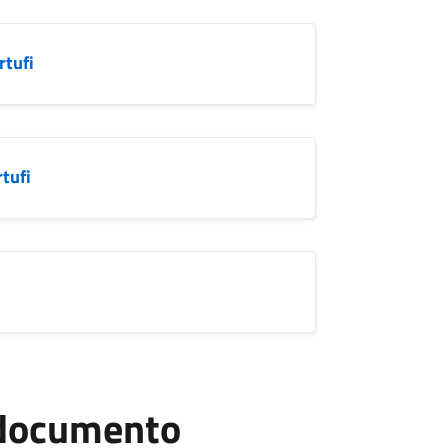
rtufi
rtufi
l documento