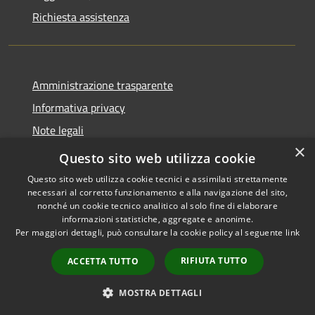
Richiesta assistenza
Amministrazione trasparente
Informativa privacy
Note legali
×
Dichiarazione di accessibilità
Questo sito web utilizza cookie
Questo sito web utilizza cookie tecnici e assimilati strettamente
necessari al corretto funzionamento e alla navigazione del sito,
nonché un cookie tecnico analitico al solo fine di elaborare
informazioni statistiche, aggregate e anonime.
RSS
Copyright © 2026 • Comune di
Per maggiori dettagli, può consultare la cookie policy al seguente
link
Accessibilità
Castiglione della Pescaia •
Privacy
Municipium
Powered by
•
RIFIUTA TUTTO
ACCETTA TUTTO
Cookie
Accesso redazione
Mappa del sito
MOSTRA DETTAGLI