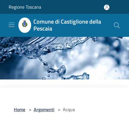
Salta al contenuto principale
Regione Toscana
Comune di Castiglione della
Pescaia
Home
>
Argomenti
>
Acqua