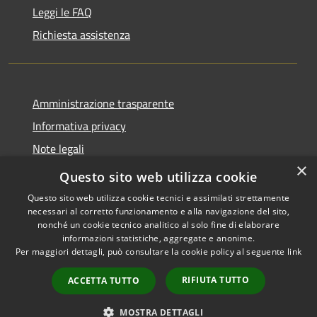
Leggi le FAQ
Richiesta assistenza
Amministrazione trasparente
Informativa privacy
Note legali
×
Dichiarazione di accessibilità
Questo sito web utilizza cookie
Questo sito web utilizza cookie tecnici e assimilati strettamente
necessari al corretto funzionamento e alla navigazione del sito,
nonché un cookie tecnico analitico al solo fine di elaborare
informazioni statistiche, aggregate e anonime.
RSS
Copyright © 2026 • Comune di
Per maggiori dettagli, può consultare la cookie policy al seguente
link
Accessibilità
Castiglione della Pescaia •
Privacy
Municipium
Powered by
•
RIFIUTA TUTTO
ACCETTA TUTTO
Cookie
Accesso redazione
Mappa del sito
MOSTRA DETTAGLI