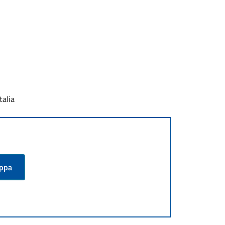
talia
appa