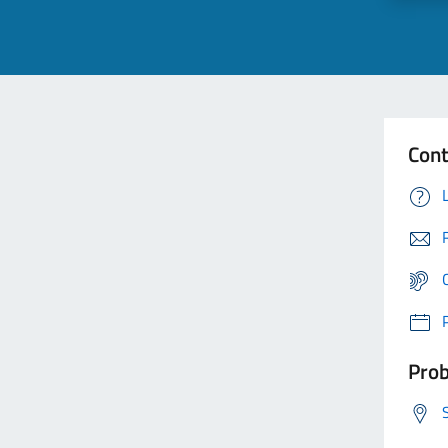
Cont
Prob