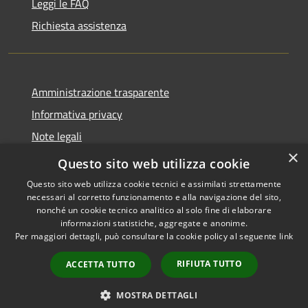
Leggi le FAQ
Richiesta assistenza
Amministrazione trasparente
Informativa privacy
Note legali
×
Dichiarazione di accessibilità
Questo sito web utilizza cookie
Questo sito web utilizza cookie tecnici e assimilati strettamente
necessari al corretto funzionamento e alla navigazione del sito,
nonché un cookie tecnico analitico al solo fine di elaborare
informazioni statistiche, aggregate e anonime.
RSS
Copyright © 2026 • Comune di
Per maggiori dettagli, può consultare la cookie policy al seguente
link
Accessibilità
Castiglione della Pescaia •
Privacy
Municipium
Powered by
•
RIFIUTA TUTTO
ACCETTA TUTTO
Cookie
Accesso redazione
Mappa del sito
MOSTRA DETTAGLI