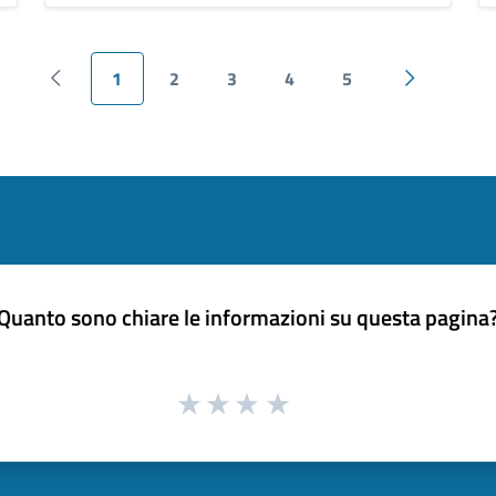
1
2
3
4
5
Pagina precedente
Pagina suc
Quanto sono chiare le informazioni su questa pagina