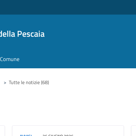
della Pescaia
il Comune
>
Tutte le notizie (68)