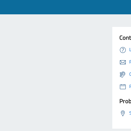
Cont
Prob