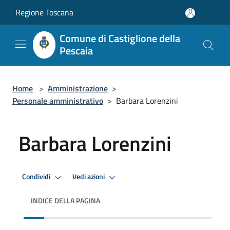
Salta al contenuto principale
Regione Toscana
Comune di Castiglione della
Pescaia
Home
>
Amministrazione
>
Personale amministrativo
>
Barbara Lorenzini
Barbara Lorenzini
Condividi
Vedi azioni
INDICE DELLA PAGINA