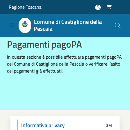
Salta al contenuto principale
Regione Toscana

Comune di Castiglione della
Pescaia
Pagamenti pagoPA
In questa sezione è possibile effettuare pagamenti pagoPA
del Comune di Castiglione della Pescaia o verificare l’esito
dei pagamenti già effettuati.
Informativa privacy
2/6
Scegli il pagamento
Dati anagrafici
Paga
Riepilogo