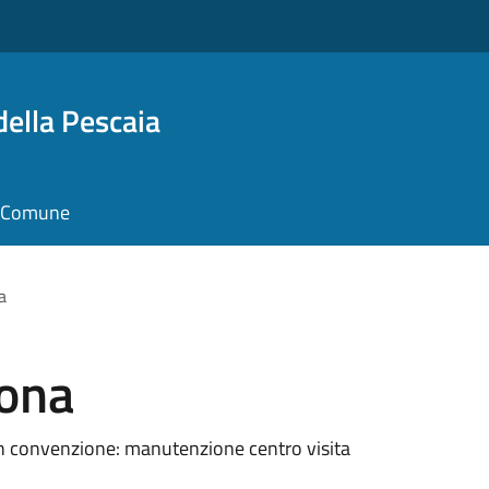
della Pescaia
il Comune
a
rona
 in convenzione: manutenzione centro visita