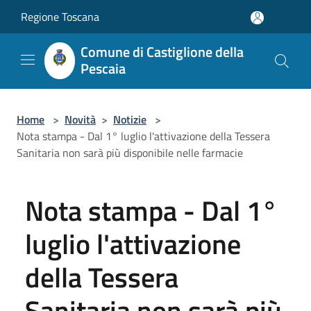
Salta al contenuto principale
Regione Toscana
Comune di Castiglione della
Pescaia
Home
>
Novità
>
Notizie
>
Nota stampa - Dal 1° luglio l'attivazione della Tessera
Sanitaria non sarà più disponibile nelle farmacie
Nota stampa - Dal 1°
luglio l'attivazione
della Tessera
Sanitaria non sarà più