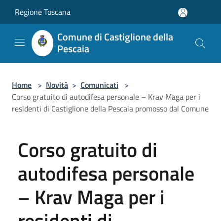
Salta al contenuto principale
Regione Toscana
Comune di Castiglione della
Pescaia
Home
>
Novità
>
Comunicati
>
Corso gratuito di autodifesa personale – Krav Maga per i
residenti di Castiglione della Pescaia promosso dal Comune
Corso gratuito di
autodifesa personale
– Krav Maga per i
residenti di