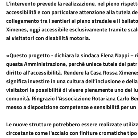
L’intervento prevede la realizzazione, nel pieno rispett
accessibilità e con particolare attenzione alla tutela d
collegamento tra i sentieri al piano stradale e il balla
Ximenes,
oggi
accessibile esclusivamente tramite scal
ai visitatori con disabilità motoria.
«Questo progetto - dichiara la sindaca Elena Nappi – r
questa Amministrazione, perché unisce tutela del patr
diritto all’accessibilità. Rendere la Casa Rossa Ximenes 
significa investire in una cultura dell’inclusione e della
visitatori la possibilità di vivere pienamente uno dei l
comunità. Ringrazio l’Associazione Rotariana Carlo Berl
messo a disposizione competenze e sensibilità per un 
Le nuove strutture potrebbero essere realizzate utiliz
circostante come l'acciaio con finiture cromatiche tipo