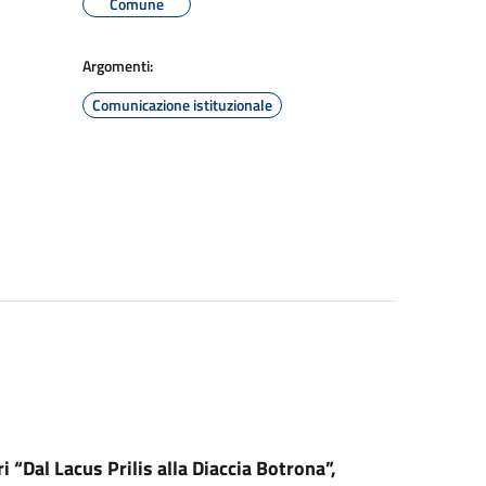
Comune
Argomenti:
Comunicazione istituzionale
i “Dal Lacus Prilis alla Diaccia Botrona”,