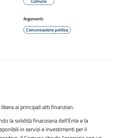
Comune
Argomenti:
Comunicazione politica
ibera ai principali atti finanziari.
do la solidità finanziaria dell’Ente e la
onibili in servizi e investimenti per il
ositivo. Il Comune chiude l’esercizio con un