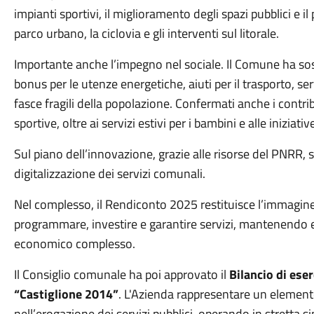
impianti sportivi, il miglioramento degli spazi pubblici e i
parco urbano, la ciclovia e gli interventi sul litorale.
Importante anche l’impegno nel sociale. Il Comune ha soste
bonus per le utenze energetiche, aiuti per il trasporto, serv
fasce fragili della popolazione. Confermati anche i contribut
sportive, oltre ai servizi estivi per i bambini e alle iniziativ
Sul piano dell’innovazione, grazie alle risorse del PNRR, s
digitalizzazione dei servizi comunali.
Nel complesso, il Rendiconto 2025 restituisce l’immagine 
programmare, investire e garantire servizi, mantenendo e
economico complesso.
Il Consiglio comunale ha poi approvato il
Bilancio di ese
“Castiglione 2014”
. L'Azienda rappresentare un element
nell’erogazione dei servizi pubblici, operando in stretta