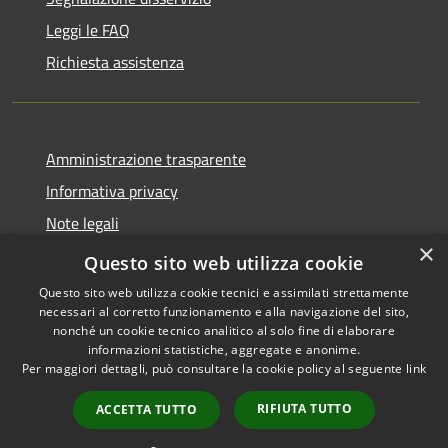
Leggi le FAQ
Richiesta assistenza
Amministrazione trasparente
Informativa privacy
Note legali
×
Dichiarazione di accessibilità
Questo sito web utilizza cookie
Questo sito web utilizza cookie tecnici e assimilati strettamente
necessari al corretto funzionamento e alla navigazione del sito,
nonché un cookie tecnico analitico al solo fine di elaborare
informazioni statistiche, aggregate e anonime.
RSS
Copyright © 2026 • Comune di
Per maggiori dettagli, può consultare la cookie policy al seguente
link
Accessibilità
Castiglione della Pescaia •
Privacy
Municipium
Powered by
•
RIFIUTA TUTTO
ACCETTA TUTTO
Cookie
Accesso redazione