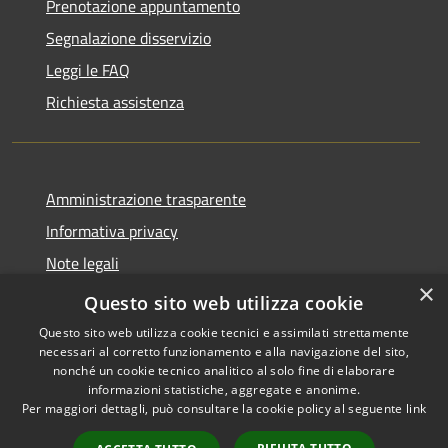
Prenotazione appuntamento
Segnalazione disservizio
Leggi le FAQ
Richiesta assistenza
Amministrazione trasparente
Informativa privacy
Note legali
×
Dichiarazione di accessibilità
Questo sito web utilizza cookie
Questo sito web utilizza cookie tecnici e assimilati strettamente
necessari al corretto funzionamento e alla navigazione del sito,
nonché un cookie tecnico analitico al solo fine di elaborare
informazioni statistiche, aggregate e anonime.
RSS
Copyright © 2026 • Comune di
Per maggiori dettagli, può consultare la cookie policy al seguente
link
Accessibilità
Castiglione della Pescaia •
Privacy
Municipium
Powered by
•