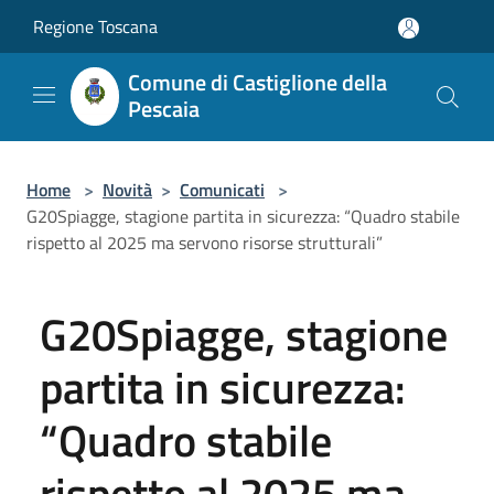
Salta al contenuto principale
Regione Toscana
Comune di Castiglione della
Pescaia
Home
>
Novità
>
Comunicati
>
G20Spiagge, stagione partita in sicurezza: “Quadro stabile
rispetto al 2025 ma servono risorse strutturali”
G20Spiagge, stagione
partita in sicurezza:
“Quadro stabile
rispetto al 2025 ma