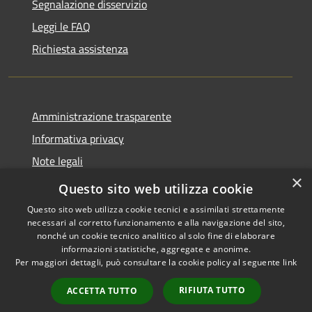
Segnalazione disservizio
Leggi le FAQ
Richiesta assistenza
Amministrazione trasparente
Informativa privacy
Note legali
×
Dichiarazione di accessibilità
Questo sito web utilizza cookie
Questo sito web utilizza cookie tecnici e assimilati strettamente
necessari al corretto funzionamento e alla navigazione del sito,
nonché un cookie tecnico analitico al solo fine di elaborare
informazioni statistiche, aggregate e anonime.
RSS
Copyright © 2026 • Comune di
Per maggiori dettagli, può consultare la cookie policy al seguente
link
Accessibilità
Castiglione della Pescaia •
Privacy
Municipium
Powered by
•
RIFIUTA TUTTO
ACCETTA TUTTO
Cookie
Accesso redazione