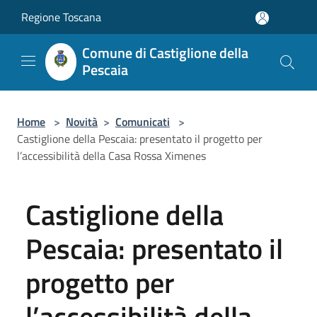
Salta al contenuto principale
Regione Toscana
Comune di Castiglione della
Pescaia
Home
>
Novità
>
Comunicati
>
Castiglione della Pescaia: presentato il progetto per
l’accessibilità della Casa Rossa Ximenes
Castiglione della
Pescaia: presentato il
progetto per
l’accessibilità della