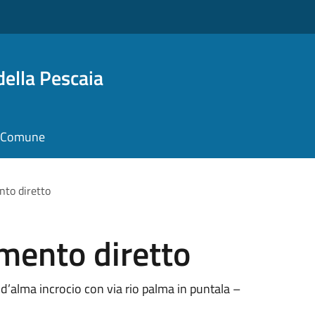
della Pescaia
il Comune
nto diretto
amento diretto
an d’alma incrocio con via rio palma in puntala –