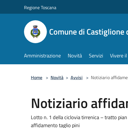
Salta al contenuto principale
Regione Toscana
Comune di Castiglione 
Amministrazione
Novità
Servizi
Vivere 
Home
>
Novità
>
Avvisi
>
Notiziario affidame
Notiziario affid
Lotto n. 1 della ciclovia tirrenica – tratto pi
affidamento taglio pini