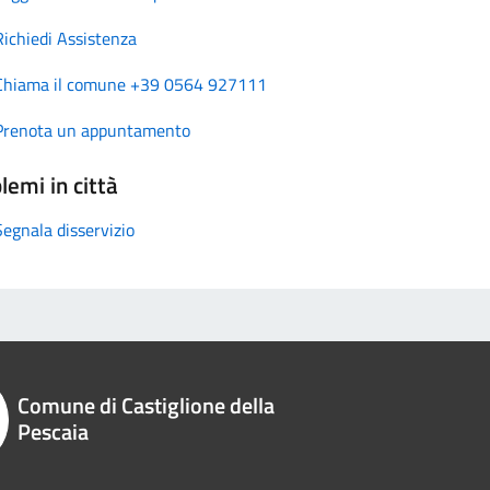
Richiedi Assistenza
Chiama il comune +39 0564 927111
Prenota un appuntamento
lemi in città
Segnala disservizio
Comune di Castiglione della
Pescaia