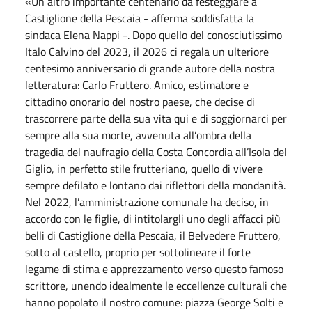
«Un altro importante centenario da festeggiare a
Castiglione della Pescaia - afferma soddisfatta la
sindaca Elena Nappi -. Dopo quello del conosciutissimo
Italo Calvino del 2023, il 2026 ci regala un ulteriore
centesimo anniversario di grande autore della nostra
letteratura: Carlo Fruttero. Amico, estimatore e
cittadino onorario del nostro paese, che decise di
trascorrere parte della sua vita qui e di soggiornarci per
sempre alla sua morte, avvenuta all’ombra della
tragedia del naufragio della Costa Concordia all’Isola del
Giglio, in perfetto stile frutteriano, quello di vivere
sempre defilato e lontano dai riflettori della mondanità.
Nel 2022, l’amministrazione comunale ha deciso, in
accordo con le figlie, di intitolargli uno degli affacci più
belli di Castiglione della Pescaia, il Belvedere Fruttero,
sotto al castello, proprio per sottolineare il forte
legame di stima e apprezzamento verso questo famoso
scrittore, unendo idealmente le eccellenze culturali che
hanno popolato il nostro comune: piazza George Solti e