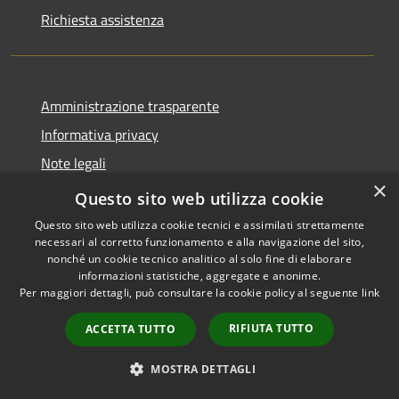
Richiesta assistenza
Amministrazione trasparente
Informativa privacy
Note legali
×
Dichiarazione di accessibilità
Questo sito web utilizza cookie
Questo sito web utilizza cookie tecnici e assimilati strettamente
necessari al corretto funzionamento e alla navigazione del sito,
nonché un cookie tecnico analitico al solo fine di elaborare
informazioni statistiche, aggregate e anonime.
RSS
Copyright © 2026 • Comune di
Per maggiori dettagli, può consultare la cookie policy al seguente
link
Accessibilità
Castiglione della Pescaia •
Privacy
Municipium
Powered by
•
RIFIUTA TUTTO
ACCETTA TUTTO
Cookie
Accesso redazione
Mappa del sito
MOSTRA DETTAGLI