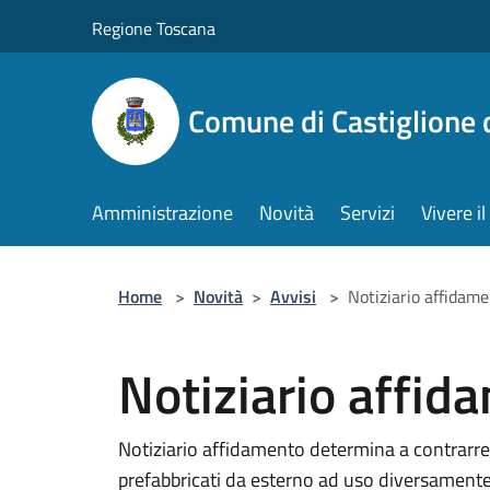
Salta al contenuto principale
Regione Toscana
Comune di Castiglione 
Amministrazione
Novità
Servizi
Vivere 
Home
>
Novità
>
Avvisi
>
Notiziario affidam
Notiziario affi
Notiziario affidamento determina a contrarre p
prefabbricati da esterno ad uso diversamente a