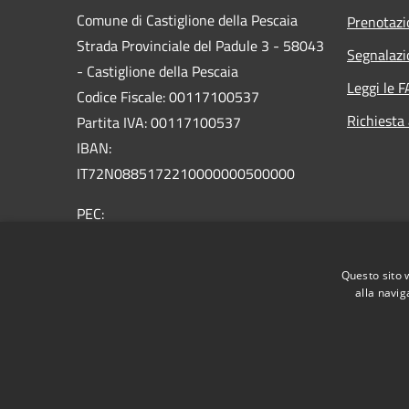
Comune di Castiglione della Pescaia
Prenotaz
Strada Provinciale del Padule 3 - 58043
Segnalazi
- Castiglione della Pescaia
Leggi le 
Codice Fiscale: 00117100537
Richiesta
Partita IVA: 00117100537
IBAN:
IT72N0885172210000000500000
PEC:
comune.castiglione.pescaia@legalmail.it
Centralino Unico: +39 0564 927111
Questo sito 
alla navig
RSS
Accessibilità
Privacy
Cookie
Mappa de