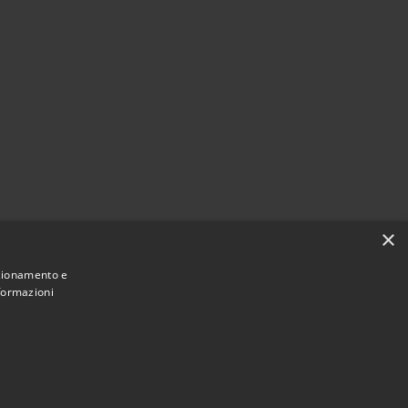
×
nzionamento e
nformazioni
Municipium
e di Castiglione della Pescaia • Powered by
•
Accesso redazione