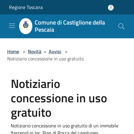
Salta al contenuto principale
Regione Toscana
Comune di Castiglione della
Pescaia
Home
>
Novità
>
Avvisi
>
Notiziario concessione in uso gratuito
Notiziario
concessione in uso
gratuito
Notiziario concessione in uso gratuito di un immobile
(terreno) in loc. Pian di Rocca del capoluogo