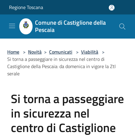
Salta al contenuto principale
Regione Toscana
Comune di Castiglione della
Pescaia
Home
>
Novità
>
Comunicati
>
Viabilità
>
Si torna a passeggiare in sicurezza nel centro di
Castiglione della Pescaia: da domenica in vigore la Ztl
serale
Si torna a passeggiare
in sicurezza nel
centro di Castiglione