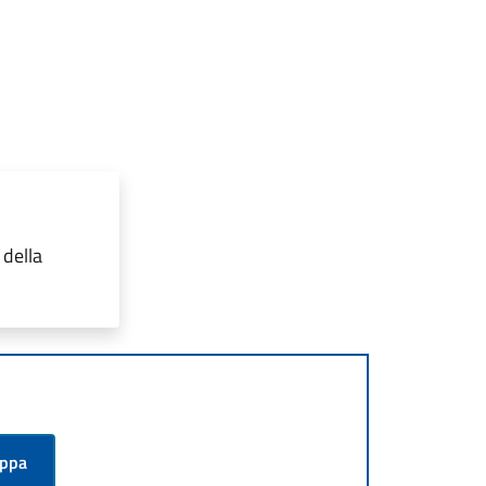
 della
appa