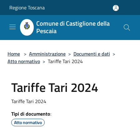
Salta al contenuto principale
Regione Toscana
Comune di Castiglione della
Pescaia
Home
>
Amministrazione
>
Documenti e dati
>
Atto normativo
>
Tariffe Tari 2024
Tariffe Tari 2024
Tariffe Tari 2024
Tipi di documento
:
Atto normativo