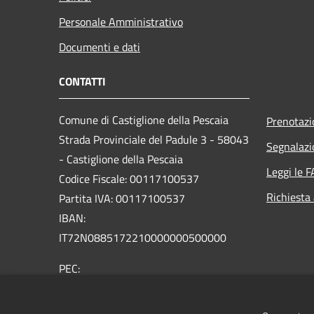
Personale Amministrativo
Documenti e dati
CONTATTI
Comune di Castiglione della Pescaia
Prenotaz
Strada Provinciale del Padule 3 - 58043
Segnalazi
- Castiglione della Pescaia
Leggi le 
Codice Fiscale: 00117100537
Richiesta
Partita IVA: 00117100537
IBAN:
IT72N0885172210000000500000
PEC:
comune.castiglione.pescaia@legalmail.it
Centralino Unico: +39 0564 927111