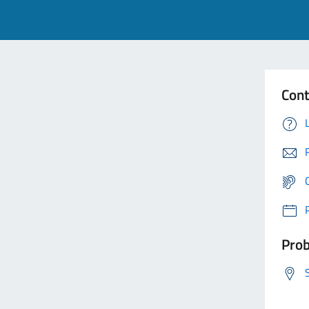
Cont
Prob