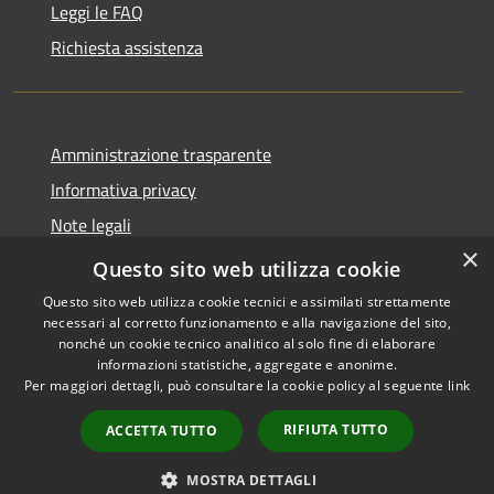
Leggi le FAQ
Richiesta assistenza
Amministrazione trasparente
Informativa privacy
Note legali
×
Dichiarazione di accessibilità
Questo sito web utilizza cookie
Questo sito web utilizza cookie tecnici e assimilati strettamente
necessari al corretto funzionamento e alla navigazione del sito,
nonché un cookie tecnico analitico al solo fine di elaborare
informazioni statistiche, aggregate e anonime.
RSS
Copyright © 2026 • Comune di
Per maggiori dettagli, può consultare la cookie policy al seguente
link
Accessibilità
Castiglione della Pescaia •
Privacy
Municipium
Powered by
•
RIFIUTA TUTTO
ACCETTA TUTTO
Cookie
Accesso redazione
Mappa del sito
MOSTRA DETTAGLI