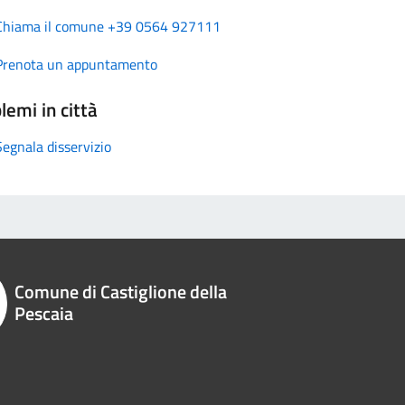
Chiama il comune +39 0564 927111
Prenota un appuntamento
lemi in città
Segnala disservizio
Comune di Castiglione della
Pescaia