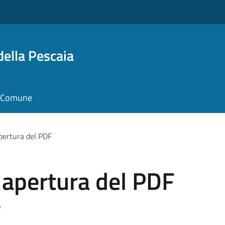
della Pescaia
il Comune
apertura del PDF
i apertura del PDF
o