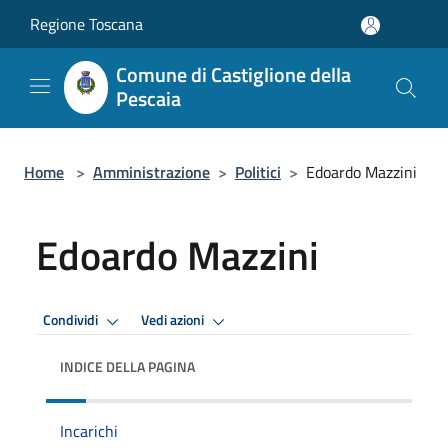
Salta al contenuto principale
Regione Toscana
Comune di Castiglione della
Pescaia
Home
>
Amministrazione
>
Politici
>
Edoardo Mazzini
Edoardo Mazzini
Condividi
Vedi azioni
INDICE DELLA PAGINA
Incarichi