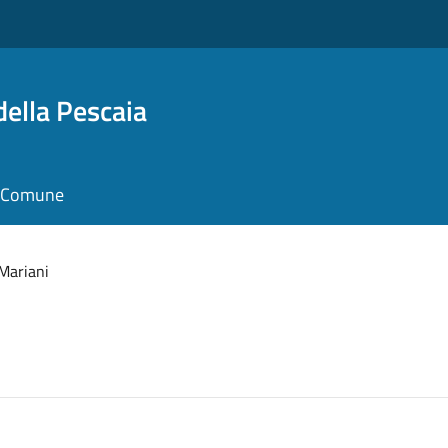
della Pescaia
il Comune
 Mariani