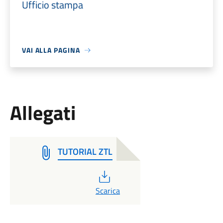
Ufficio stampa
VAI ALLA PAGINA
Allegati
TUTORIAL ZTL
PDF
Scarica