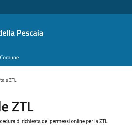
della Pescaia
il Comune
rtale ZTL
le ZTL
ocedura di richiesta dei permessi online per la ZTL