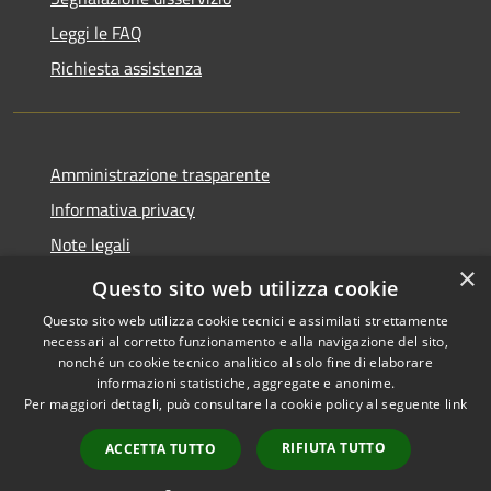
Leggi le FAQ
Richiesta assistenza
Amministrazione trasparente
Informativa privacy
Note legali
×
Dichiarazione di accessibilità
Questo sito web utilizza cookie
Questo sito web utilizza cookie tecnici e assimilati strettamente
necessari al corretto funzionamento e alla navigazione del sito,
nonché un cookie tecnico analitico al solo fine di elaborare
informazioni statistiche, aggregate e anonime.
RSS
Copyright © 2026 • Comune di
Per maggiori dettagli, può consultare la cookie policy al seguente
link
Accessibilità
Castiglione della Pescaia •
Privacy
Municipium
Powered by
•
RIFIUTA TUTTO
ACCETTA TUTTO
Cookie
Accesso redazione