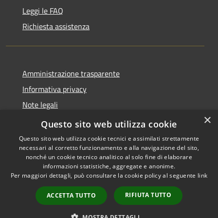
Leggi le FAQ
Richiesta assistenza
Amministrazione trasparente
Informativa privacy
Note legali
×
Dichiarazione di accessibilità
Questo sito web utilizza cookie
Questo sito web utilizza cookie tecnici e assimilati strettamente
necessari al corretto funzionamento e alla navigazione del sito,
nonché un cookie tecnico analitico al solo fine di elaborare
informazioni statistiche, aggregate e anonime.
RSS
Copyright © 2026 • Comune di
Per maggiori dettagli, può consultare la cookie policy al seguente
link
Accessibilità
Castiglione della Pescaia •
Privacy
Municipium
Powered by
•
RIFIUTA TUTTO
ACCETTA TUTTO
Cookie
Accesso redazione
Mappa del sito
MOSTRA DETTAGLI