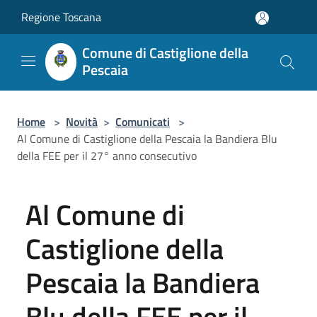
Salta al contenuto principale
Regione Toscana
Comune di Castiglione della
Pescaia
Home
>
Novità
>
Comunicati
>
Al Comune di Castiglione della Pescaia la Bandiera Blu
della FEE per il 27° anno consecutivo
Al Comune di
Castiglione della
Pescaia la Bandiera
Blu della FEE per il