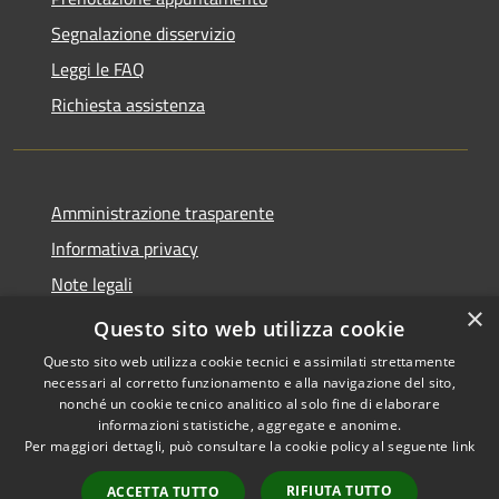
Segnalazione disservizio
Leggi le FAQ
Richiesta assistenza
Amministrazione trasparente
Informativa privacy
Note legali
×
Dichiarazione di accessibilità
Questo sito web utilizza cookie
Questo sito web utilizza cookie tecnici e assimilati strettamente
necessari al corretto funzionamento e alla navigazione del sito,
nonché un cookie tecnico analitico al solo fine di elaborare
informazioni statistiche, aggregate e anonime.
RSS
Copyright © 2026 • Comune di
Per maggiori dettagli, può consultare la cookie policy al seguente
link
Accessibilità
Castiglione della Pescaia •
Privacy
Municipium
Powered by
•
RIFIUTA TUTTO
ACCETTA TUTTO