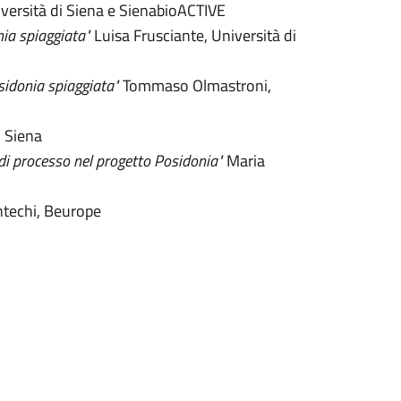
versità di Siena e SienabioACTIVE
nia spiaggiata"
Luisa Frusciante, Università di
sidonia spiaggiata"
Tommaso Olmastroni,
i Siena
n di processo nel progetto Posidonia"
Maria
ntechi, Beurope