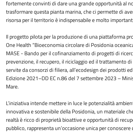
fortemente convinti di dare una grande opportunità al no
trasformare questa pianta marina, che ci permette di aver
risorsa per il territorio è indispensabile e molto importan
Il progetto pilota per la produzione di una piattaforma p
One Health “Bioeconomia circolare di Posidonia oceanica
MASE - Bando per il cofinanziamento di progetti di ricerca 
prevenzione, il recupero, il riciclaggio ed il trattamento di 
servite da consorzi di filiera, all’ecodesign dei prodotti ed 
Edizione 2021–DD EC n.86 del
7 settembre 2023
– Minis
Mare.
L’iniziativa intende mettere in luce le potenzialità ambie
innovativa e sostenibile della Posidonia, un materiale ch
realtà è ricco di proprietà bioattive e opportunità di rec
pubblico, rappresenta un’occasione unica per conoscere d