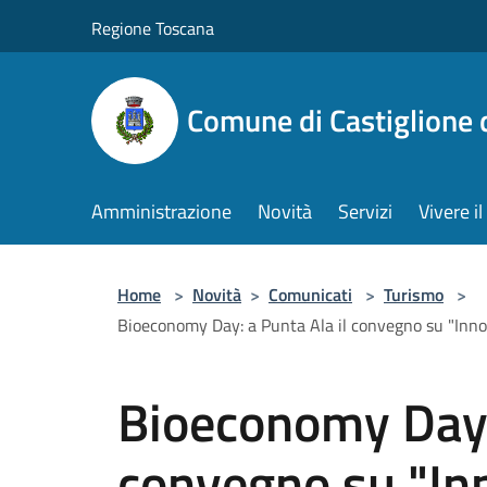
Salta al contenuto principale
Regione Toscana
Comune di Castiglione 
Amministrazione
Novità
Servizi
Vivere 
Home
>
Novità
>
Comunicati
>
Turismo
>
Bioeconomy Day: a Punta Ala il convegno su "Innov
Bioeconomy Day: 
convegno su "In