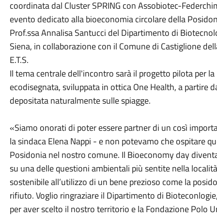
coordinata dal Cluster SPRING con Assobiotec-Federchimi
evento dedicato alla bioeconomia circolare della Posidon
Prof.ssa Annalisa Santucci del Dipartimento di Biotecnolo
Siena, in collaborazione con il Comune di Castiglione del
E.T.S.
Il tema centrale dell'incontro sarà il progetto pilota per
ecodisegnata, sviluppata in ottica One Health, a partire 
depositata naturalmente sulle spiagge.
«Siamo onorati di poter essere partner di un così importa
la sindaca Elena Nappi - e non potevamo che ospitare que
Posidonia nel nostro comune. Il Bioeconomy day diventa, 
su una delle questioni ambientali più sentite nella localit
sostenibile all’utilizzo di un bene prezioso come la posi
rifiuto. Voglio ringraziare il Dipartimento di Bioteconlogi
per aver scelto il nostro territorio e la Fondazione Polo U